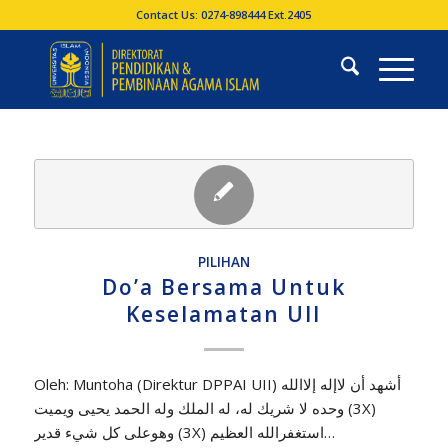
Contact Us: 0274-898444 Ext.2405
PILIHAN
Do’a Bersama Untuk
Keselamatan UII
Oleh: Muntoha (Direktur DPPAI UII) أشهد أن لاإله إلاالله
وحده لا شريك له، له الملك وله الحمد يحيى ويميت (3X)
وهوعلى كل شيء قدير (3X) استغفرالله العظيم…