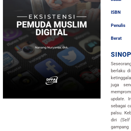
ISB
Penul
Ber
SINOP
Seseoran
berlaku d
ketinggal
juga sen
mempromos
update
. I
sebagai c
palsu. Keb
diri
(Self
gampang 