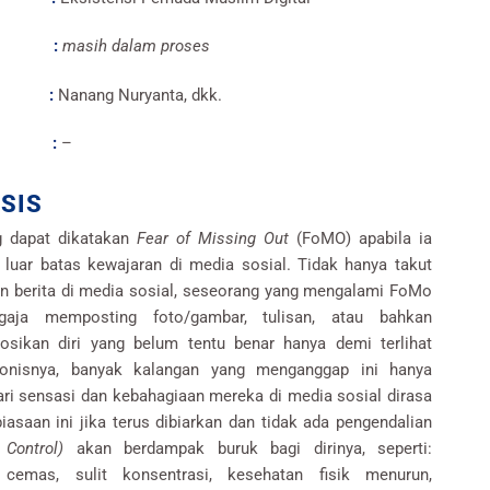
N :
masih dalam proses
is :
Nanang Nuryanta, dkk.
at :
–
SIS
g dapat dikatakan
Fear of Missing Out
(FoMO) apabila ia
i luar batas kewajaran di media sosial. Tidak hanya takut
an berita di media sosial, seseorang yang mengalami FoMo
gaja memposting foto/gambar, tulisan, atau bahkan
ikan diri yang belum tentu benar hanya demi terlihat
ronisnya, banyak kalangan yang menganggap ini hanya
ari sensasi dan kebahagiaan mereka di media sosial dirasa
iasaan ini jika terus dibiarkan dan tidak ada pengendalian
 Control)
akan berdampak buruk bagi dirinya, seperti:
cemas, sulit konsentrasi, kesehatan fisik menurun,