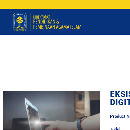
EKS
DIGI
Product 
Jud