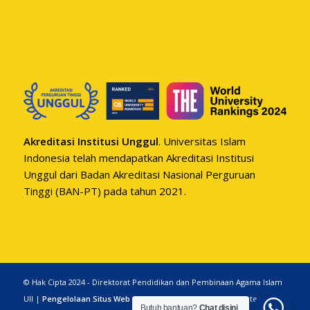
Akreditasi Institusi Unggul
. Universitas Islam
Indonesia telah mendapatkan Akreditasi Institusi
Unggul dari Badan Akreditasi Nasional Perguruan
Tinggi (BAN-PT) pada tahun 2021.
© Hak Cipta 2024 - Direktorat Pendidikan dan Pembinaan Agama Islam
UII |
Pengelolaan Situs Web
|
Pernyataan Sangkalan
| Konten
Butuh bantuan?
Chat disini