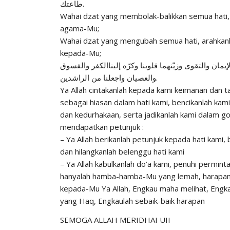
طاعتك.
Wahai dzat yang membolak-balikkan semua hati,
agama-Mu;
Wahai dzat yang mengubah semua hati, arahkanl
kepada-Mu;
لإيمان والتقوى وزيّنهما قلوبنا وكرّه إليناالكفر والفسوق
والعصيان واجعلنا من الراشدين.
Ya Allah cintakanlah kepada kami keimanan dan 
sebagai hiasan dalam hati kami, bencikanlah kami
dan kedurhakaan, serta jadikanlah kami dalam 
mendapatkan petunjuk :
– Ya Allah berikanlah petunjuk kepada hati kami, 
dan hilangkanlah belenggu hati kami
– Ya Allah kabulkanlah do’a kami, penuhi perminta
hanyalah hamba-hamba-Mu yang lemah, harapan
kepada-Mu Ya Allah, Engkau maha melihat, Engk
yang Haq, Engkaulah sebaik-baik harapan
SEMOGA ALLAH MERIDHAI UII