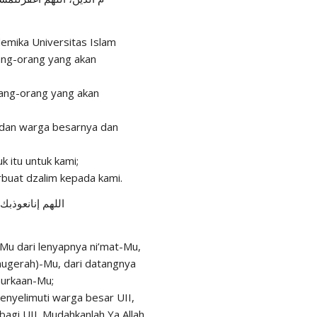
demika Universitas Islam
ang-orang yang akan
rang-orang yang akan
) dan warga besarnya dan
k itu untuk kami;
buat dzalim kepada kami.
اللهم إنانعوذب
Mu dari lenyapnya ni’mat-Mu,
nugerah)-Mu, dari datangnya
murkaan-Mu;
menyelimuti warga besar UII,
agi UII. Mudahkanlah Ya Allah