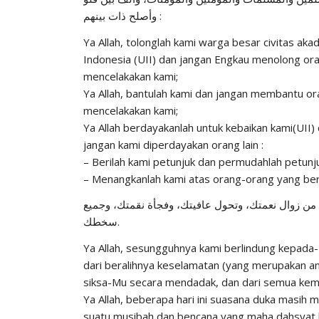
وأصلح ذات بينهم :
Ya Allah, tolonglah kami warga besar civitas aka
Indonesia (UII) dan jangan Engkau menolong or
mencelakakan kami;
Ya Allah, bantulah kami dan jangan membantu o
mencelakakan kami;
Ya Allah berdayakanlah untuk kebaikan kami(UII
jangan kami diperdayakan orang lain :
– Berilah kami petunjuk dan permudahlah petunju
– Menangkanlah kami atas orang-orang yang ber
ك من زوال نعمتك، وتحول عافيتك، وفجأة نقمتك، وجميع
سخطك.
Ya Allah, sesungguhnya kami berlindung kepada-
dari beralihnya keselamatan (yang merupakan a
siksa-Mu secara mendadak, dan dari semua ke
Ya Allah, beberapa hari ini suasana duka masih 
suatu musibah dan bencana yang maha dahsyat b