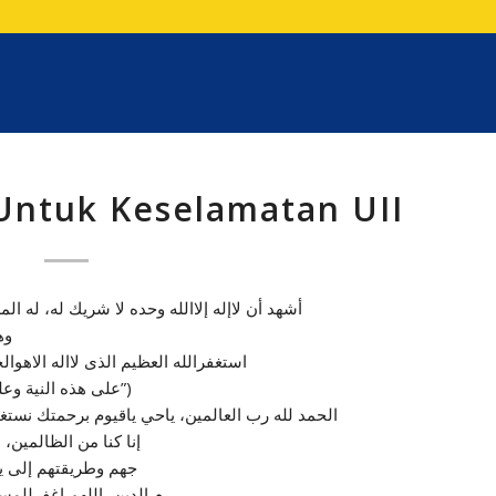
Untuk Keselamatan UII
أشهد أن لاإله إلاالله وحده لا شريك له، له ا
وه
استغفرالله العظيم الذى لااله الاهوالحي 
(على هذه النية وعلى كل نية صالحة “الفاتحة”)
لاإله X الحمد لله رب العالمين، ياحي ياقيوم برحمتك نستغيث (أغثنا
إنا كنا من الظالمين،
جهم وطريقتهم إلى ي
م الدين، اللهم اغفرللمس