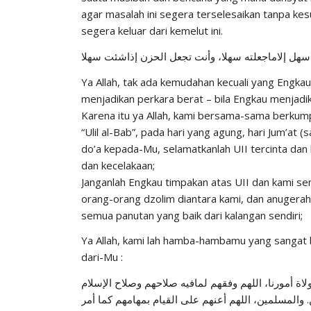
agar masalah ini segera terselesaikan tanpa kes
segera keluar dari kemelut ini.
Ya Allah, tak ada kemudahan kecuali yang Engka
menjadikan perkara berat – bila Engkau menjad
Karena itu ya Allah, kami bersama-sama berkumpul
“Ulil al-Bab”, pada hari yang agung, hari Jum’at
do’a kepada-Mu, selamatkanlah UII tercinta dan
dan kecelakaan;
Janganlah Engkau timpakan atas UII dan kami s
orang-orang dzolim diantara kami, dan anugerah
semua panutan yang baik dari kalangan sendiri;
Ya Allah, kami lah hamba-hambamu yang sangat 
dari-Mu :
لاة أمورنا، اللهم وفقهم لمافيه صلاحهم وصلاح الإسلام
. والمسلمين، اللهم أعنهم على القيام بمهامهم كما أمر