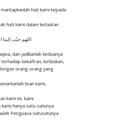
 mantapkanlah hati kami kepada
ah hati kami dalam ketaatan
اللهم حبّب إلينا ا
taqwa, dan jadikanlah keduanya
 terhadap kekafiran, kefasikan,
golongan orang-orang yang
benarkanlah lisan kami,
an kami ini, kami
 kami hanya satu-satunya
aulah Penguasa satusatunya