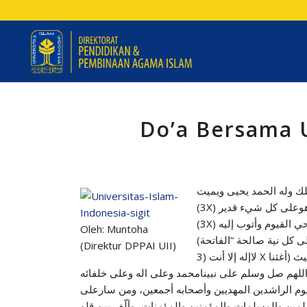
Do’a Bersama 
لملك وله الحمد يحيى ويميت
(3X) وعلى كل شيء قدير
(3X) القيوم وأتوب إليه
Oleh: Muntoha
(Direktur DPPAI UII)
3)  إلا أنت
 اللهم صل وسلم على نبينامحمد وعلى اله وعلى خلفائه
وم الراشدين المهديين وأصحابه أجمعين، ومن سارعلى
لمين والمسلمات والمؤمنين والمؤمنات، وألّف بين قلو