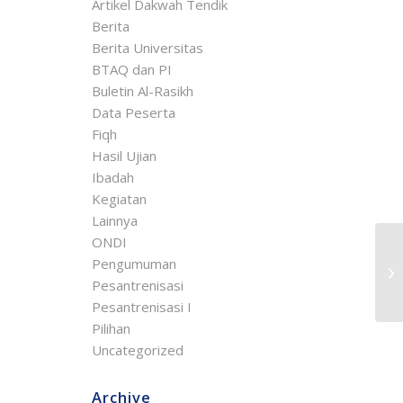
Artikel Dakwah Tendik
Berita
Berita Universitas
BTAQ dan PI
Buletin Al-Rasikh
Data Peserta
Fiqh
Hasil Ujian
Ibadah
Kegiatan
Lainnya
ONDI
Pengumuman
Pe
20
Pesantrenisasi
Pesantrenisasi I
Pilihan
Uncategorized
Archive