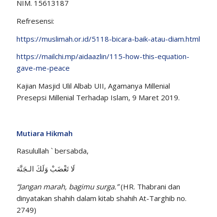
NIM. 15613187
Refresensi:
https://muslimah.or.id/5118-bicara-baik-atau-diam.html
https://mailchi.mp/aidaazlin/115-how-this-equation-
gave-me-peace
Kajian Masjid Ulil Albab UII, Agamanya Millenial
Presepsi Millenial Terhadap Islam, 9 Maret 2019.
Mutiara Hikmah
Rasulullah ` bersabda,
لَا تَغْضَبْ وَلَكَ الـجَنَّة
“Jangan marah, bagimu surga.”
(HR. Thabrani dan
dinyatakan shahih dalam kitab shahih At-Targhib no.
2749)