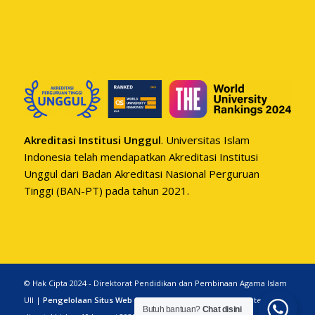
Akreditasi Institusi Unggul
. Universitas Islam
Indonesia telah mendapatkan Akreditasi Institusi
Unggul dari Badan Akreditasi Nasional Perguruan
Tinggi (BAN-PT) pada tahun 2021.
© Hak Cipta 2024 - Direktorat Pendidikan dan Pembinaan Agama Islam
UII |
Pengelolaan Situs Web
|
Pernyataan Sangkalan
| Konten
Butuh bantuan?
Chat disini