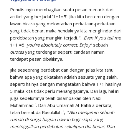
Penulis ingin membagikan suatu pesan menarik dari
artikel yang berjudul ‘1+1=5’. Jika kita bertemu dengan
lawan bicara yang melontarkan perkataan-perkataan
yang tidak benar, maka hendaknya kita menghindar dari
perdebatan yang mungkin terjadi. “…
Even if you tell me
1+1 =5,
you’re absolutely correct. Enjoy
” sebuah
quotes
yang terdengar seperti candaan namun
terdapat pesan dibaliknya.
Jika seseorang berdebat dan dengan jelas kita tahu
bahwa apa yang dikatakan adalah sesuatu yang salah,
seperti halnya dengan mengatakan bahwa 1+1 hasilnya
5 maka kita tidak perlu menanggapinya. Dan lagi, hal ini
juga sebelumnya telah disampaikan oleh Nabi
Muhammad `. Dari Abu Umamah Al-Bahili a berkata,
telah bersabda Rasulullah `, “
Aku menjamin sebuah
rumah di surga bagian bawah bagi siapa yang
meninggalkan perdebatan sekalipun dia benar.
Dan