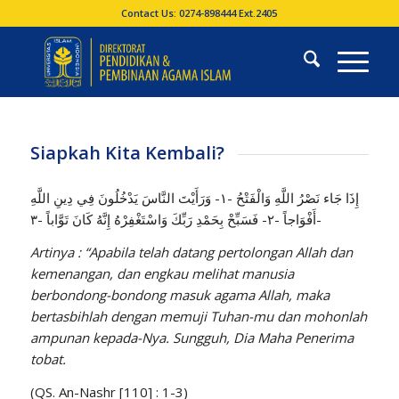
Contact Us: 0274-898444 Ext.2405
Siapkah Kita Kembali?
إِذَا جَاء نَصْرُ اللَّهِ وَالْفَتْحُ -١- وَرَأَيْتَ النَّاسَ يَدْخُلُونَ فِي دِينِ اللَّهِ
أَفْوَاجاً -٢- فَسَبِّحْ بِحَمْدِ رَبِّكَ وَاسْتَغْفِرْهُ إِنَّهُ كَانَ تَوَّاباً -٣-
Artinya : “Apabila telah datang pertolongan Allah dan
kemenangan, dan engkau melihat manusia
berbondong-bondong masuk agama Allah, maka
bertasbihlah dengan memuji Tuhan-mu dan mohonlah
ampunan kepada-Nya. Sungguh, Dia Maha Penerima
tobat.
(QS. An-Nashr [110] : 1-3)