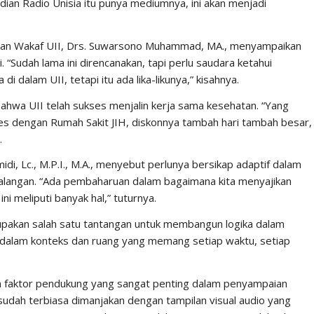
dian Radio Unisia itu punya mediumnya, ini akan menjadi
n Wakaf UII, Drs. Suwarsono Muhammad, MA., menyampaikan
 “Sudah lama ini direncanakan, tapi perlu saudara ketahui
 dalam UII, tetapi itu ada lika-likunya,” kisahnya.
ahwa UII telah sukses menjalin kerja sama kesehatan. “Yang
kes dengan Rumah Sakit JIH, diskonnya tambah hari tambah besar,
.
i, Lc., M.P.I., M.A., menyebut perlunya bersikap adaptif dalam
alangan. “Ada pembaharuan dalam bagaimana kita menyajikan
i meliputi banyak hal,” tuturnya.
pakan salah satu tantangan untuk membangun logika dalam
dalam konteks dan ruang yang memang setiap waktu, setiap
 faktor pendukung yang sangat penting dalam penyampaian
sudah terbiasa dimanjakan dengan tampilan visual audio yang