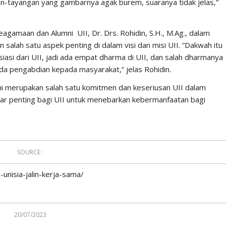
an-tayangan yang gambarnya agak burem, suaranya tidak jelas,”
gamaan dan Alumni UII, Dr. Drs. Rohidin, S.H., M.Ag., dalam
lah satu aspek penting di dalam visi dan misi UII. “Dakwah itu
asi dari UII, jadi ada empat dharma di UII, dan salah dharmanya
ada pengabdian kepada masyarakat,” jelas Rohidin.
i merupakan salah satu komitmen dan keseriusan UII dalam
r penting bagi UII untuk menebarkan kebermanfaatan bagi
SOURCE :
-unisia-jalin-kerja-sama/
20/07/2023