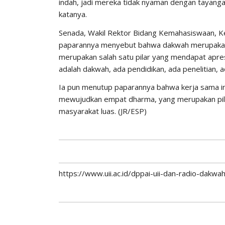
indah, jadi mereka tidak nyaman dengan tayang
katanya.
Senada, Wakil Rektor Bidang Kemahasiswaan, Kea
paparannya menyebut bahwa dakwah merupakan sa
merupakan salah satu pilar yang mendapat apresi
adalah dakwah, ada pendidikan, ada penelitian, 
Ia pun menutup paparannya bahwa kerja sama in
mewujudkan empat dharma, yang merupakan pila
masyarakat luas. (JR/ESP)
https://www.uii.ac.id/dppai-uii-dan-radio-dakwah