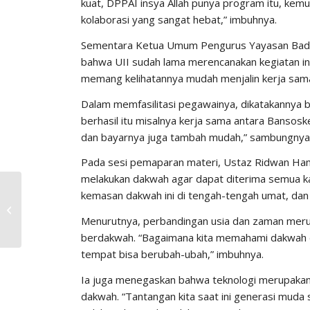
kuat, DPPAI insya Allah punya program itu, kemu
kolaborasi yang sangat hebat,” imbuhnya.
Sementara Ketua Umum Pengurus Yayasan Bada
bahwa UII sudah lama merencanakan kegiatan ini.
memang kelihatannya mudah menjalin kerja sama di
Dalam memfasilitasi pegawainya, dikatakannya b
berhasil itu misalnya kerja sama antara Bansos
dan bayarnya juga tambah mudah,” sambungnya
Pada sesi pemaparan materi, Ustaz Ridwan Hamid
melakukan dakwah agar dapat diterima semua k
Gus Baha Sampaikan
kemasan dakwah ini di tengah-tengah umat, dan in
Keseimbangan Agama
Menurutnya, perbandingan usia dan zaman meru
dan Logika
berdakwah. “Bagaimana kita memahami dakwah 
tempat bisa berubah-ubah,” imbuhnya.
Ia juga menegaskan bahwa teknologi merupakan
dakwah. “Tantangan kita saat ini generasi muda 